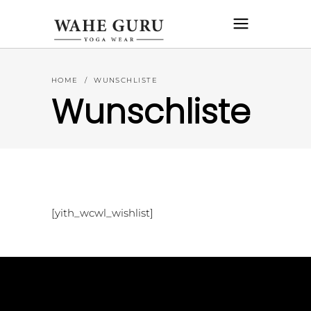
HOME
/
WUNSCHLISTE
Wunschliste
[yith_wcwl_wishlist]